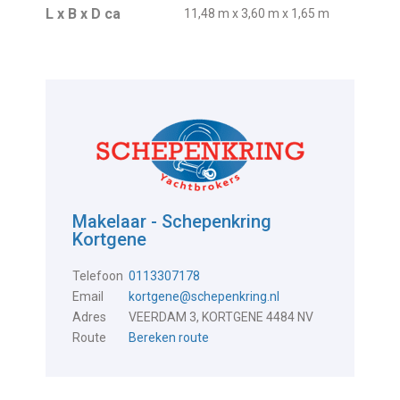
L x B x D ca
11,48 m x 3,60 m x 1,65 m
Makelaar - Schepenkring
Kortgene
Telefoon
0113307178
Email
kortgene@schepenkring.nl
Adres
VEERDAM 3, KORTGENE 4484 NV
Route
Bereken route