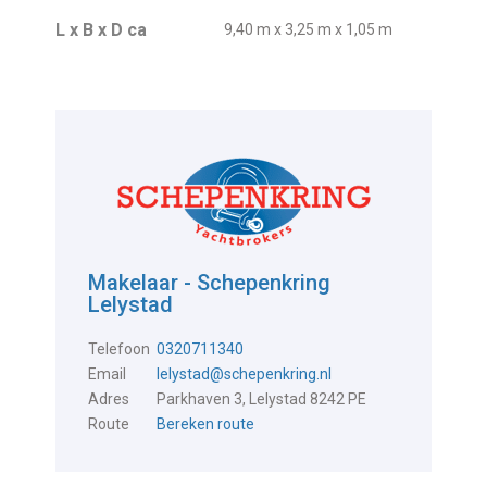
L x B x D ca
9,40 m x 3,25 m x 1,05 m
Makelaar - Schepenkring
Lelystad
Telefoon
0320711340
Email
lelystad@schepenkring.nl
Adres
Parkhaven 3, Lelystad 8242 PE
Route
Bereken route