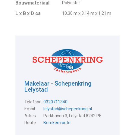
Bouwmateriaal
Polyester
L x B x D ca
10,30 m x 3,14 m x 1,21 m
Makelaar - Schepenkring
Lelystad
Telefoon
0320711340
Email
lelystad@schepenkring.nl
Adres
Parkhaven 3, Lelystad 8242 PE
Route
Bereken route