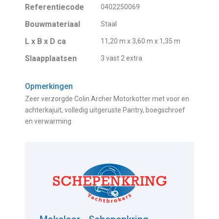
Referentiecode
0402250069
Bouwmateriaal
Staal
L x B x D ca
11,20 m x 3,60 m x 1,35 m
Slaapplaatsen
3 vast 2 extra
Opmerkingen
Zeer verzorgde Colin Archer Motorkotter met voor en
achterkajuit, volledig uitgeruste Pantry, boegschroef
en verwarming