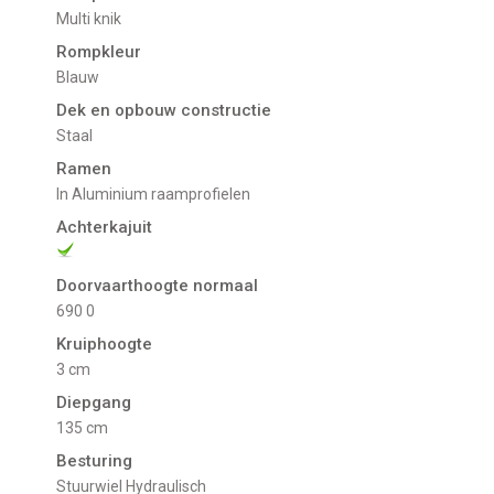
Multi knik
Rompkleur
Blauw
Dek en opbouw constructie
Staal
Ramen
In Aluminium raamprofielen
Achterkajuit
Doorvaarthoogte normaal
690 0
Kruiphoogte
3 cm
Diepgang
135 cm
Besturing
Stuurwiel Hydraulisch