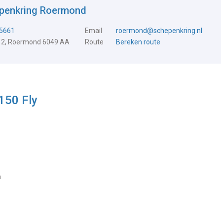
epenkring Roermond
5661
Email
roermond@schepenkring.nl
 2, Roermond 6049 AA
Route
Bereken route
150 Fly
m