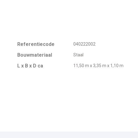
Referentiecode
040222002
Bouwmateriaal
Staal
L x B x D ca
11,50 m x 3,35 m x 1,10 m