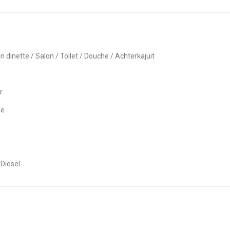
en dinette / Salon / Toilet / Douche / Achterkajuit
r
he
 Diesel