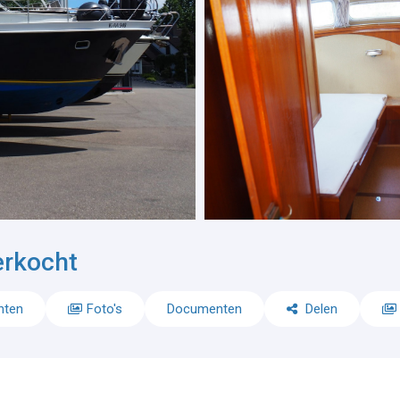
erkocht
nten
Foto's
Documenten
Delen