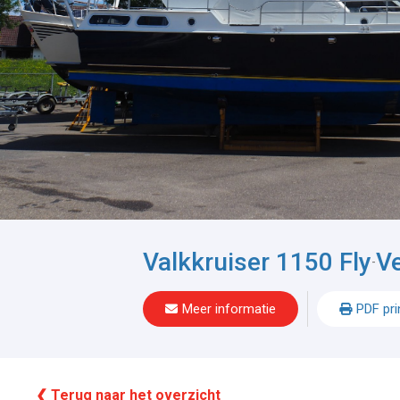
Valkkruiser 1150 Fly
V
-
Meer informatie
PDF pri
❮ Terug naar het overzicht