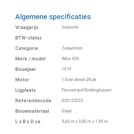
Algemene specificaties
Vraagprijs
Verkocht
BTW-status
Categorie
Zeiljachten
Merk / model
Wibo 930
Bouwjaar
1974
Motor
1 Sole diesel 28 pk
Ligplaats
Flevostrand Biddinghuizen
Referentiecode
030122022
Bouwmateriaal
Staal
L x B x D ca
9,60 m x 3,00 m x 1,95 m