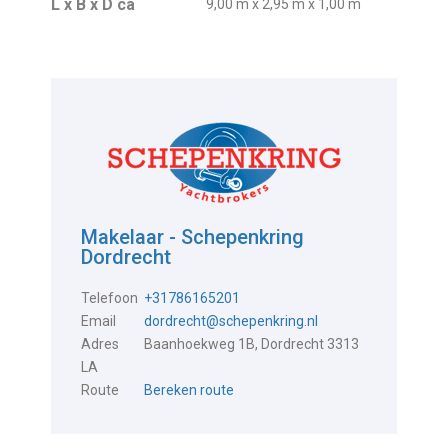
L x B x D ca
9,00 m x 2,95 m x 1,00 m
Makelaar - Schepenkring
Dordrecht
Telefoon
+31786165201
Email
dordrecht@schepenkring.nl
Adres
Baanhoekweg 1B, Dordrecht 3313
LA
Route
Bereken route