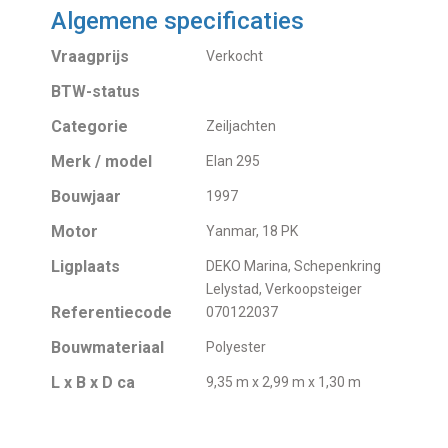
Algemene specificaties
Vraagprijs
Verkocht
BTW-status
Categorie
Zeiljachten
Merk / model
Elan 295
Bouwjaar
1997
Motor
Yanmar, 18 PK
Ligplaats
DEKO Marina, Schepenkring
Lelystad, Verkoopsteiger
Referentiecode
070122037
Bouwmateriaal
Polyester
L x B x D ca
9,35 m x 2,99 m x 1,30 m