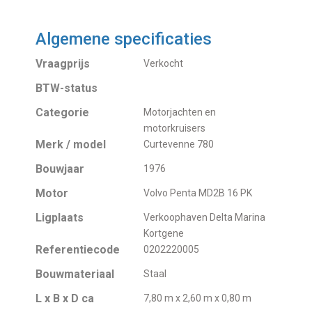
Algemene specificaties
Vraagprijs
Verkocht
BTW-status
Categorie
Motorjachten en
motorkruisers
Merk / model
Curtevenne 780
Bouwjaar
1976
Motor
Volvo Penta MD2B 16 PK
Ligplaats
Verkoophaven Delta Marina
Kortgene
Referentiecode
0202220005
Bouwmateriaal
Staal
L x B x D ca
7,80 m x 2,60 m x 0,80 m