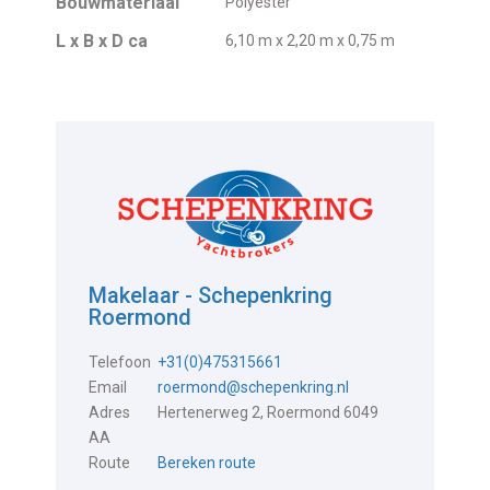
Bouwmateriaal
Polyester
L x B x D ca
6,10 m x 2,20 m x 0,75 m
Makelaar - Schepenkring
Roermond
Telefoon
+31(0)475315661
Email
roermond@schepenkring.nl
Adres
Hertenerweg 2, Roermond 6049
AA
Route
Bereken route