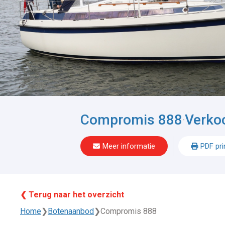
Compromis 888
Verko
-
Meer informatie
PDF pri
❮ Terug naar het overzicht
Home
❯
Botenaanbod
❯
Compromis 888