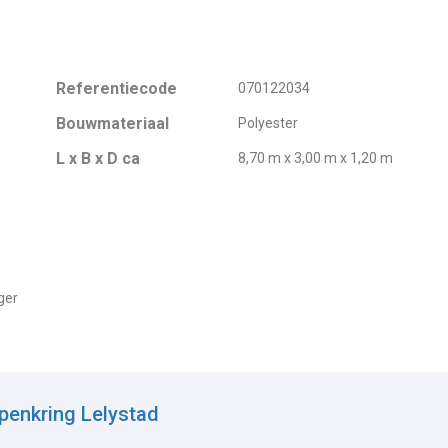
Referentiecode
070122034
Bouwmateriaal
Polyester
L x B x D ca
8,70 m x 3,00 m x 1,20 m
ger
penkring Lelystad