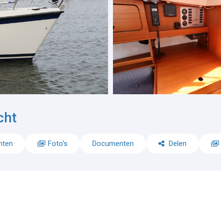
cht
nten
Foto's
Documenten
Delen