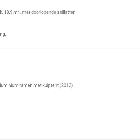
iek, 18,9 m²., met doorlopende zeillatten.
ing.
 aluminium ramen met kuiptent (2012)