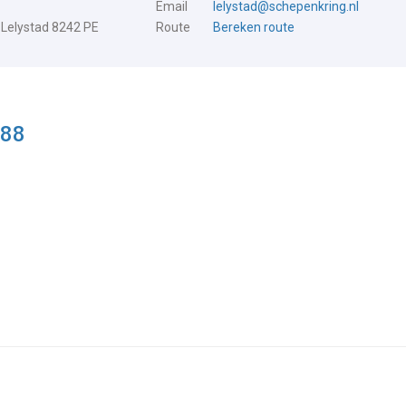
Email
lelystad@schepenkring.nl
 Lelystad 8242 PE
Route
Bereken route
888