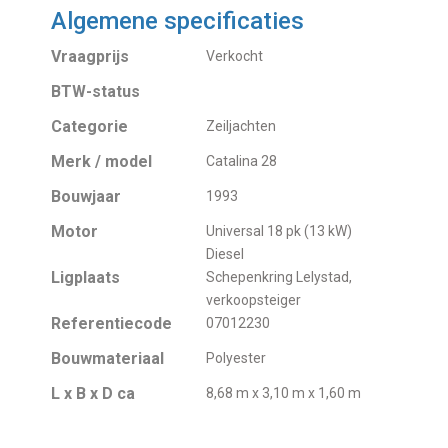
Algemene specificaties
Vraagprijs
Verkocht
BTW-status
Categorie
Zeiljachten
Merk / model
Catalina 28
Bouwjaar
1993
Motor
Universal 18 pk (13 kW)
Diesel
Ligplaats
Schepenkring Lelystad,
verkoopsteiger
Referentiecode
07012230
Bouwmateriaal
Polyester
L x B x D ca
8,68 m x 3,10 m x 1,60 m