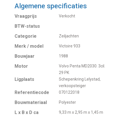
Algemene specificaties
Vraagprijs
Verkocht
BTW-status
Categorie
Zeiljachten
Merk / model
Victoire 933
Bouwjaar
1988
Motor
Volvo Penta MD2030. 3cil.
29 PK
Ligplaats
Schepenkring Lelystad,
verkoopsteiger
Referentiecode
070122018
Bouwmateriaal
Polyester
L x B x D ca
9,33 m x 2,95 m x 1,45 m