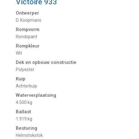
Victoire 933
Ontwerper
D. Koopmans
Rompvorm
Rondspant
Rompkleur
Wit
Dek en opbouw constructie
Polyester
Kuip
Achterkuip
Waterverplaatsing
4.500 kg
Ballast
1.919 kg
Besturing
Helmstokstok