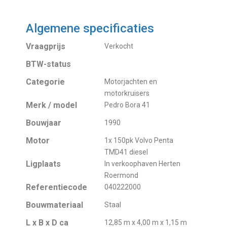
Algemene specificaties
Vraagprijs
Verkocht
BTW-status
Categorie
Motorjachten en
motorkruisers
Merk / model
Pedro Bora 41
Bouwjaar
1990
Motor
1x 150pk Volvo Penta
TMD41 diesel
Ligplaats
In verkoophaven Herten
Roermond
Referentiecode
040222000
Bouwmateriaal
Staal
L x B x D ca
12,85 m x 4,00 m x 1,15 m