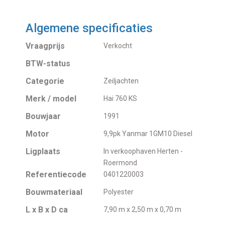
Algemene specificaties
Vraagprijs
Verkocht
BTW-status
Categorie
Zeiljachten
Merk / model
Hai 760 KS
Bouwjaar
1991
Motor
9,9pk Yanmar 1GM10 Diesel
Ligplaats
In verkoophaven Herten -
Roermond
Referentiecode
0401220003
Bouwmateriaal
Polyester
L x B x D ca
7,90 m x 2,50 m x 0,70 m