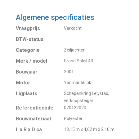
Algemene specificaties
Vraagprijs
Verkocht
BTW-status
Categorie
Zeiljachten
Merk / model
Grand Soleil 43
Bouwjaar
2001
Motor
Yanmar 56 pk
Ligplaats
Schepenkring Lelystad,
verkoopsteiger.
Referentiecode
070122020
Bouwmateriaal
Polyester
L x B x D ca
13,15 m x 4,02 m x 2,10 m