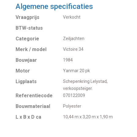
Algemene specificaties
Vraagprijs
Verkocht
BTW-status
Categorie
Zeiljachten
Merk / model
Victoire 34
Bouwjaar
1984
Motor
Yanmar 20 pk
Ligplaats
Schepenkring Lelystad,
verkoopsteiger.
Referentiecode
070122009
Bouwmateriaal
Polyester
L x B x D ca
10,44 m x 3,20 m x 1,90 m