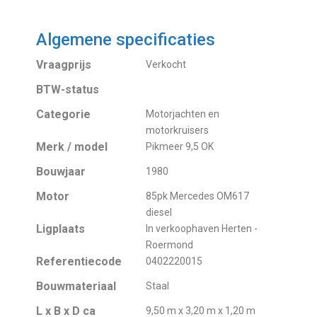
Algemene specificaties
Vraagprijs
Verkocht
BTW-status
Categorie
Motorjachten en
motorkruisers
Merk / model
Pikmeer 9,5 OK
Bouwjaar
1980
Motor
85pk Mercedes OM617
diesel
Ligplaats
In verkoophaven Herten -
Roermond
Referentiecode
0402220015
Bouwmateriaal
Staal
L x B x D ca
9,50 m x 3,20 m x 1,20 m