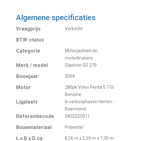
Algemene specificaties
Vraagprijs
Verkocht
BTW-status
Categorie
Motorjachten en
motorkruisers
Merk / model
Glastron GS 279
Bouwjaar
2004
Motor
280pk Volvo Penta 5.7 GI
Benzine
Ligplaats
In verkoophaven Herten -
Roermond
Referentiecode
0402220011
Bouwmateriaal
Polyester
L x B x D ca
8,36 m x 2,59 m x 1,00 m