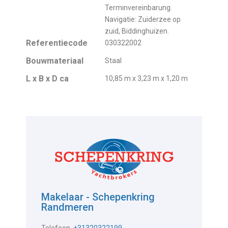
Terminvereinbarung.
Navigatie: Zuiderzee op
zuid, Biddinghuizen.
Referentiecode
030322002
Bouwmateriaal
Staal
L x B x D ca
10,85 m x 3,23 m x 1,20 m
Makelaar - Schepenkring
Randmeren
Telefoon
+31320322199