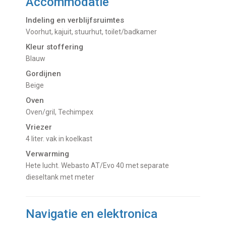
Accommodatie
Indeling en verblijfsruimtes
Voorhut, kajuit, stuurhut, toilet/badkamer
Kleur stoffering
Blauw
Gordijnen
beige
Oven
oven/gril, Techimpex
Vriezer
4 liter. vak in koelkast
Verwarming
hete lucht. Webasto AT/Evo 40 met separate
dieseltank met meter
Navigatie en elektronica