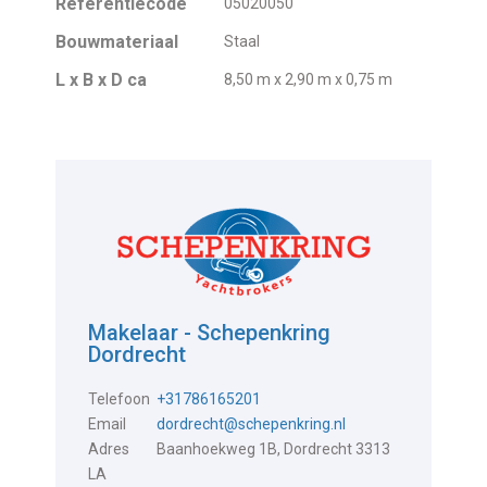
Referentiecode
05020050
Bouwmateriaal
Staal
L x B x D ca
8,50 m x 2,90 m x 0,75 m
Makelaar - Schepenkring
Dordrecht
Telefoon
+31786165201
Email
dordrecht@schepenkring.nl
Adres
Baanhoekweg 1B, Dordrecht 3313
LA