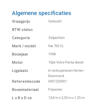
Algemene specificaties
Vraagprijs
Verkocht
BTW-status
Categorie
Zeiljachten
Merk / model
Hai 760 CL
Bouwjaar
1998
Motor
10pk Volvo Penta diesel
Ligplaats
In verkoophaven Herten -
Roermond
Referentiecode
0401220001
Bouwmateriaal
Polyester
L x B x D ca
7,60 m x 2,50 m x 1,25 m