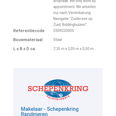
afspraak. We only work by
appointment. Wir arbeiten
nur nach Vereinbarung.
Navigatie "Zuiderzee op
Zuid, Biddinghuizen".
Referentiecode
0304220005
Bouwmateriaal
Staal
L x B x D ca
7,35 m x 2,05 m x 0,50 m
Makelaar - Schepenkring
Randmeren