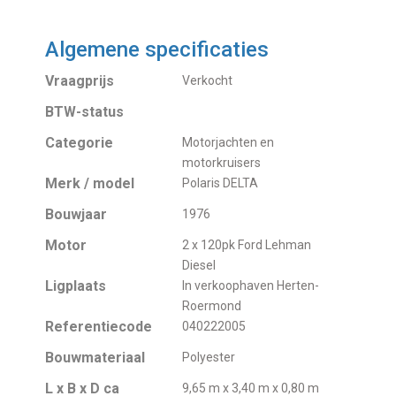
Algemene specificaties
Vraagprijs
Verkocht
BTW-status
Categorie
Motorjachten en
motorkruisers
Merk / model
Polaris DELTA
Bouwjaar
1976
Motor
2 x 120pk Ford Lehman
Diesel
Ligplaats
In verkoophaven Herten-
Roermond
Referentiecode
040222005
Bouwmateriaal
Polyester
L x B x D ca
9,65 m x 3,40 m x 0,80 m