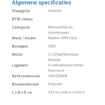
Algemene specificaties
Vraagprijs
Verkocht
BTW-status
Categorie
Motorjachten en
motorkruisers
Merk / model
Bayliner 3055 Ciera
Bouwjaar
2000
Motor
2 x 223pk Mercruiser
Benzine
Ligplaats
in verkoophaven Herten -
Roermond
Referentiecode
0402220008
Bouwmateriaal
Polyester
L x B x D ca
9,61 m x 3,36 m x 0,53 m