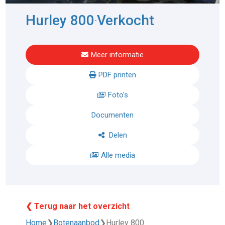
Hurley 800
Verkocht
-
Meer informatie
PDF printen
Foto's
Documenten
Delen
Alle media
❮ Terug naar het overzicht
Home
❯
Botenaanbod
❯
Hurley 800