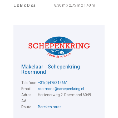
L x B x D ca
8,30 m x 2,75 m x 1,40 m
Makelaar - Schepenkring
Roermond
Telefoon
+31(0)475315661
Email
roermond@schepenkring.nl
Adres
Hertenerweg 2, Roermond 6049
AA
Route
Bereken route