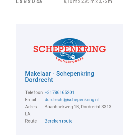
L x B x D ca
8,10 m x 2,95 m x 0,75 m
Makelaar - Schepenkring
Dordrecht
Telefoon
+31786165201
Email
dordrecht@schepenkring.nl
Adres
Baanhoekweg 1B, Dordrecht 3313
LA
Route
Bereken route