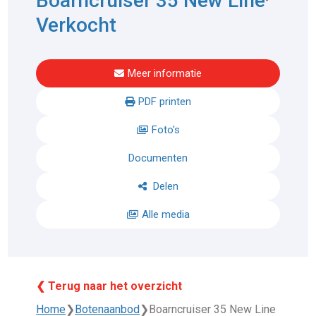
Boarncruiser 35 New Line
Verkocht
Meer informatie
PDF printen
Foto's
Documenten
Delen
Alle media
❮ Terug naar het overzicht
Home
❯
Botenaanbod
❯
Boarncruiser 35 New Line