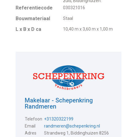
zuid, Biddinghuizen.
Referentiecode
030321016
Bouwmateriaal
Staal
L x B x D ca
10,40 m x 3,60 m x 1,00 m
Makelaar - Schepenkring
Randmeren
Telefoon
+31320322199
Email
randmeren@schepenkring.nl
Adres
Strandweg 1, Biddinghuizen 8256