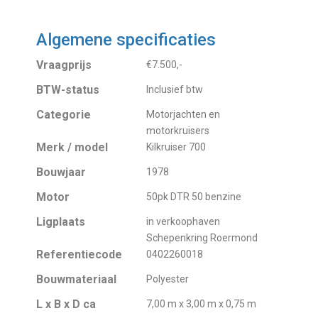
Algemene specificaties
Vraagprijs
€7.500,-
BTW-status
Inclusief btw
Categorie
Motorjachten en
motorkruisers
Merk / model
Kilkruiser 700
Bouwjaar
1978
Motor
50pk DTR 50 benzine
Ligplaats
in verkoophaven
Schepenkring Roermond
Referentiecode
0402260018
Bouwmateriaal
Polyester
L x B x D ca
7,00 m x 3,00 m x 0,75 m