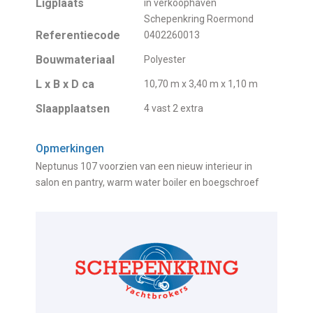
Ligplaats
in verkoophaven
Schepenkring Roermond
Referentiecode
0402260013
Bouwmateriaal
Polyester
L x B x D ca
10,70 m x 3,40 m x 1,10 m
Slaapplaatsen
4 vast 2 extra
Opmerkingen
Neptunus 107 voorzien van een nieuw interieur in
salon en pantry, warm water boiler en boegschroef