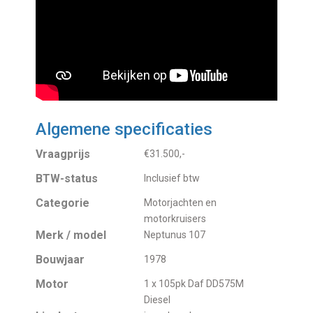
Algemene specificaties
Vraagprijs
€31.500,-
BTW-status
Inclusief btw
Categorie
Motorjachten en
motorkruisers
Merk / model
Neptunus 107
Bouwjaar
1978
Motor
1 x 105pk Daf DD575M
Diesel