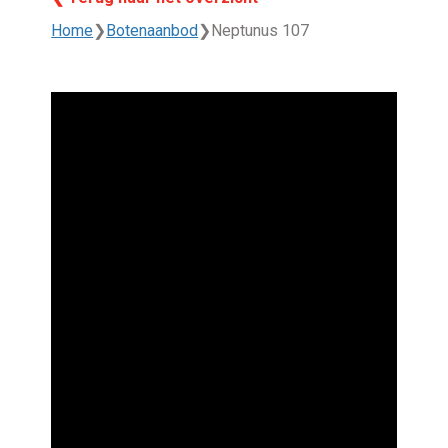
Home
❯
Botenaanbod
❯
Neptunus 107