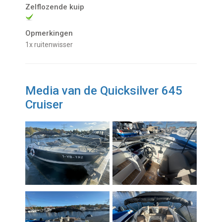
Zelflozende kuip
Opmerkingen
1x ruitenwisser
Media van de Quicksilver 645
Cruiser