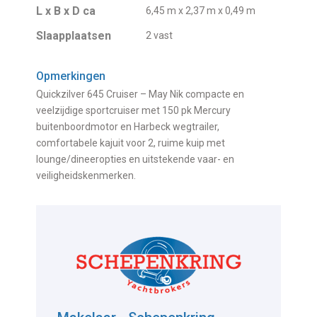
L x B x D ca
6,45 m x 2,37 m x 0,49 m
Slaapplaatsen
2 vast
Opmerkingen
Quickzilver 645 Cruiser – May Nik compacte en
veelzijdige sportcruiser met 150 pk Mercury
buitenboordmotor en Harbeck wegtrailer,
comfortabele kajuit voor 2, ruime kuip met
lounge/dineeropties en uitstekende vaar- en
veiligheidskenmerken.