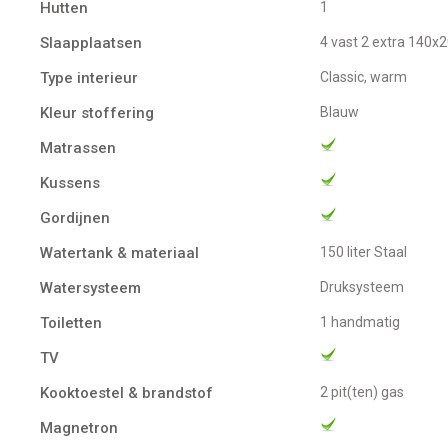
Hutten
1
Slaapplaatsen
4 vast 2 extra 140
Type interieur
Classic, warm
Kleur stoffering
Blauw
Matrassen
Kussens
Gordijnen
Watertank & materiaal
150 liter Staal
Watersysteem
Druksysteem
Toiletten
1 handmatig
TV
Kooktoestel & brandstof
2 pit(ten) gas
Magnetron