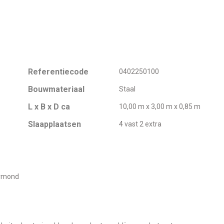
Referentiecode
0402250100
Bouwmateriaal
Staal
L x B x D ca
10,00 m x 3,00 m x 0,85 m
Slaapplaatsen
4 vast 2 extra
ermond