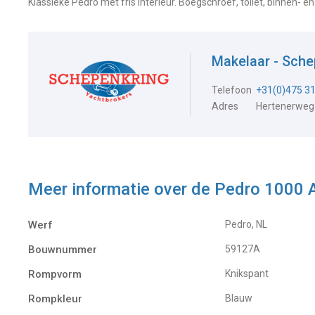
Klassieke Pedro met fris interieur. Boegschroef, toilet, binnen- en
Makelaar - Sch
Telefoon
+31(0)475 3
Adres
Hertenerweg
Meer informatie over de
Pedro 1000 
Werf
Pedro, NL
Bouwnummer
59127A
Rompvorm
Knikspant
Rompkleur
Blauw