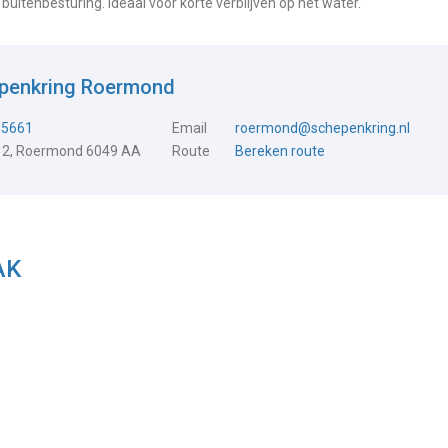
 buitenbesturing. Ideaal voor korte verblijven op het water.
epenkring Roermond
15661
Email
roermond@schepenkring.nl
 2, Roermond 6049 AA
Route
Bereken route
AK