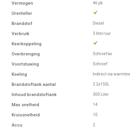
Vermogen
46 pk
Urenteller
Brandstof
Diesel
Verbruik
3 liter/uur
Keerkoppeling
Overbrenging
Schroefas
Voortstuwing
schroef
Koeling
indirect via warmte
Brandstoftank aantal
2 2x150L
Inhoud brandstoftank
300 Liter
Max snelheid
14
Kruissnelheid
10
Accu
2