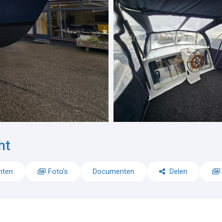
ht
nten
Foto's
Documenten
Delen