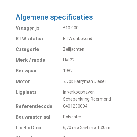
Algemene specificaties
Vraagprijs
€10.000,-
BTW-status
BTW onbekend
Categorie
Zeiljachten
Merk / model
LM 22
Bouwjaar
1982
Motor
7,7pk Farryman Diesel
Ligplaats
in verkoophaven
Schepenkring Roermond
Referentiecode
0401250004
Bouwmateriaal
Polyester
L x B x D ca
6,70 m x 2,64 m x 1,30 m