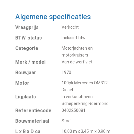
Algemene specificaties
Vraagprijs
Verkocht
BTW-status
Inclusief btw
Categorie
Motorjachten en
motorkruisers
Merk / model
Van de werf vlet
Bouwjaar
1970
Motor
100pk Mercedes OM312
Diesel
Ligplaats
In verkoophaven
Schepenkring Roermond
Referentiecode
0402250081
Bouwmateriaal
Staal
L x B x D ca
10,00 m x 3,45 m x 0,90 m