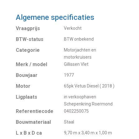
Algemene specificaties
Vraagprijs
Verkocht
BTW-status
BTW onbekend
Categorie
Motorjachten en
motorkruisers
Merk / model
Gillissen Vlet
Bouwjaar
1977
Motor
65pk Vetus Diesel ( 2018 )
Ligplaats
in verkoophaven
Schepenkring Roermond
Referentiecode
0402250075
Bouwmateriaal
Staal
L x B x D ca
9,70 m x 3,40 m x 1,00 m