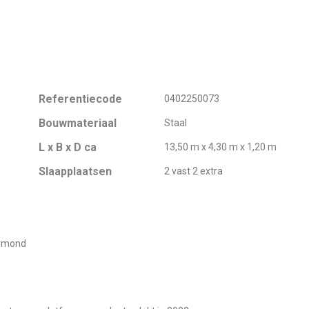
Referentiecode
0402250073
Bouwmateriaal
Staal
L x B x D ca
13,50 m x 4,30 m x 1,20 m
Slaapplaatsen
2 vast 2 extra
ermond