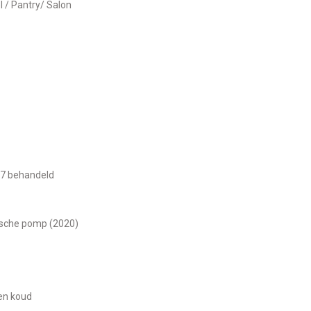
el / Pantry/ Salon
017 behandeld
rische pomp (2020)
en koud