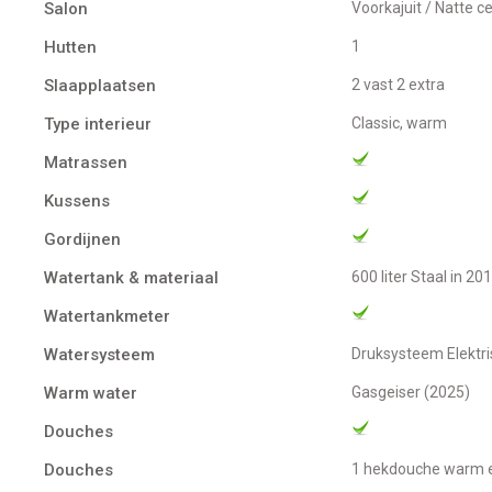
Salon
Voorkajuit / Natte c
Hutten
1
Slaapplaatsen
2 vast 2 extra
Type interieur
Classic, warm
Matrassen
Kussens
Gordijnen
Watertank & materiaal
600 liter Staal in 2
Watertankmeter
Watersysteem
Druksysteem Elekt
Warm water
gasgeiser (2025)
Douches
Douches
1 hekdouche warm 