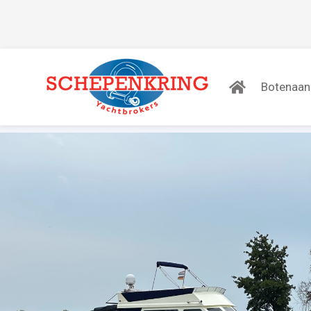
Botenaa