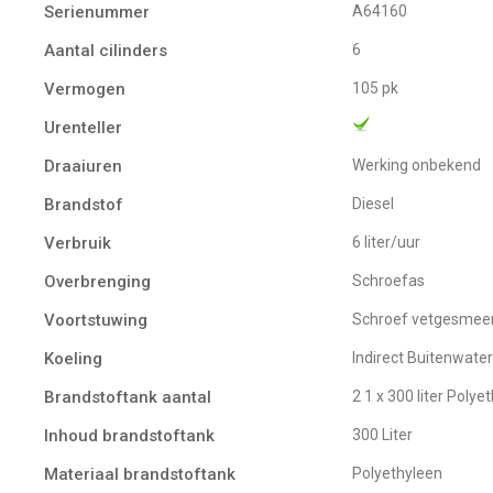
Serienummer
A64160
Aantal cilinders
6
Vermogen
105 pk
Urenteller
Draaiuren
Werking onbekend
Brandstof
Diesel
Verbruik
6 liter/uur
Overbrenging
Schroefas
Voortstuwing
schroef vetgesmee
Koeling
indirect Buitenwate
Brandstoftank aantal
2 1 x 300 liter Poly
Inhoud brandstoftank
300 Liter
Materiaal brandstoftank
Polyethyleen