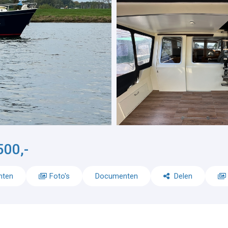
500,-
nten
Foto's
Documenten
Delen