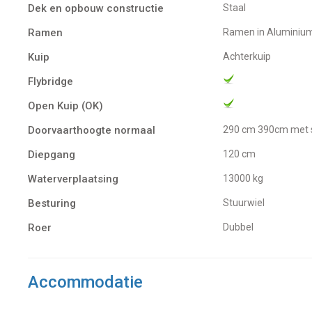
Dek en opbouw constructie
Staal
Ramen
Ramen in Aluminium
Kuip
Achterkuip
Flybridge
Open Kuip (OK)
Doorvaarthoogte normaal
290 cm 390cm met s
Diepgang
120 cm
Waterverplaatsing
13000 kg
Besturing
Stuurwiel
Roer
Dubbel
Accommodatie