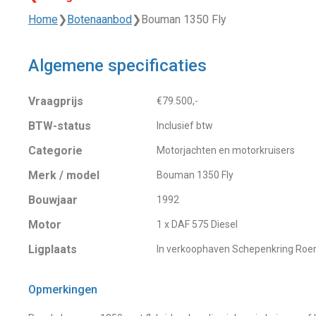
Home
❯
Botenaanbod
❯
Bouman 1350 Fly
Algemene specificaties
Vraagprijs
€79.500,-
BTW-status
Inclusief btw
Categorie
Motorjachten en motorkruisers
Merk / model
Bouman 1350 Fly
Bouwjaar
1992
Motor
1 x DAF 575 Diesel
Ligplaats
In verkoophaven Schepenkring Ro
Opmerkingen