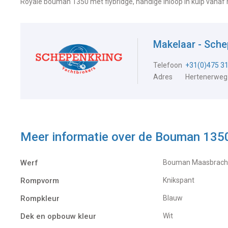
Royale bouman 1350 met flybridge, handige inloop in kuip vanaf
Makelaar - Sch
Telefoon
+31(0)475 3
Adres
Hertenerweg
Meer informatie over de
Bouman 1350
Werf
Bouman Maasbracht
Rompvorm
Knikspant
Rompkleur
Blauw
Dek en opbouw kleur
Wit