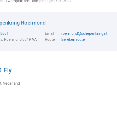
 het zwemplatform, compleet gelakt in 2022
epenkring Roermond
15661
Email
roermond@schepenkring.nl
 2, Roermond 6049 AA
Route
Bereken route
 Fly
, Nederland