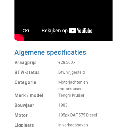
Algemene specificaties
Vraagprijs
€28.500,-
BTW-status
Btw vrijgesteld
Categorie
Motorjachten en
motorkruisers
Merk / model
Tengro Kruiser
Bouwjaar
1983
Motor
105pk DAF 575 Diesel
Ligplaats
in verkoophaven