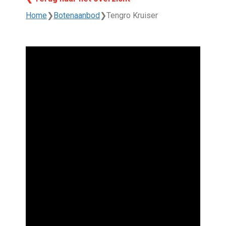
Home
❯
Botenaanbod
❯
Tengro Kruiser