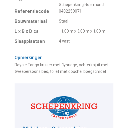
Schepenkring Roermond
Referentiecode
0402250071
Bouwmateriaal
Staal
L x B x D ca
11,00 m x 3,80 m x 1,00 m
Slaapplaatsen
4 vast
Opmerkingen
Royale Tango kruiser met flybridge, achterkajuit met
tweepersoons bed, toilet met douche, boegschroef