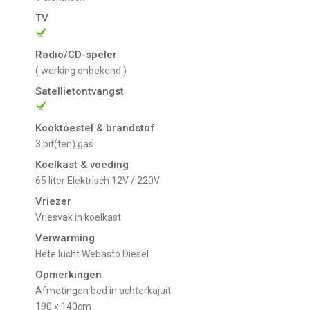
TV
Radio/CD-speler
( werking onbekend )
Satellietontvangst
Kooktoestel & brandstof
3 pit(ten) gas
Koelkast & voeding
65 liter Elektrisch 12V / 220V
Vriezer
Vriesvak in koelkast
Verwarming
Hete lucht Webasto Diesel
Opmerkingen
Afmetingen bed in achterkajuit
190 x 140cm