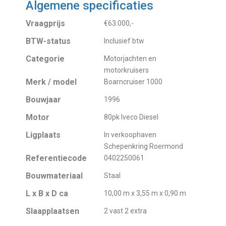
Algemene specificaties
Vraagprijs
€63.000,-
BTW-status
Inclusief btw
Categorie
Motorjachten en
motorkruisers
Merk / model
Boarncruiser 1000
Bouwjaar
1996
Motor
80pk Iveco Diesel
Ligplaats
In verkoophaven
Schepenkring Roermond
Referentiecode
0402250061
Bouwmateriaal
Staal
L x B x D ca
10,00 m x 3,55 m x 0,90 m
Slaapplaatsen
2 vast 2 extra