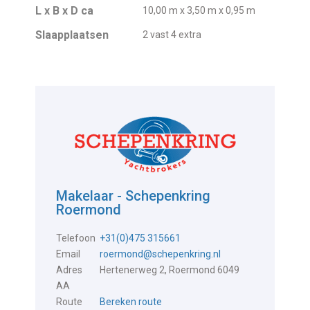
L x B x D ca
10,00 m x 3,50 m x 0,95 m
Slaapplaatsen
2 vast 4 extra
Makelaar - Schepenkring
Roermond
Telefoon
+31(0)475 315661
Email
roermond@schepenkring.nl
Adres
Hertenerweg 2, Roermond 6049
AA
Route
Bereken route