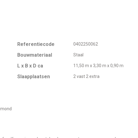
Referentiecode
0402250062
Bouwmateriaal
Staal
L x B x D ca
11,50 m x 3,30 m x 0,90 m
Slaapplaatsen
2 vast 2 extra
ermond