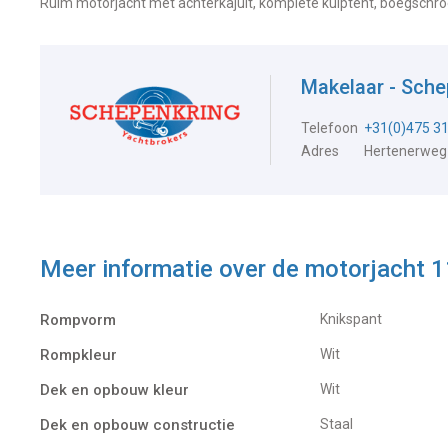
Ruim motorjacht met achterkajuit, komplete kuiptent, boegschr
Makelaar - Sch
Telefoon
+31(0)475 3
Adres
Hertenerweg
Meer informatie over de
motorjacht 
Rompvorm
Knikspant
Rompkleur
Wit
Dek en opbouw kleur
Wit
Dek en opbouw constructie
Staal