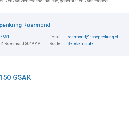
oef, zelfvoorzienend met douche, generator en zonnepaneel
epenkring Roermond
15661
Email
roermond@schepenkring.nl
 2, Roermond 6049 AA
Route
Bereken route
1150 GSAK