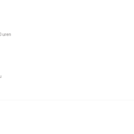
0 uren
u