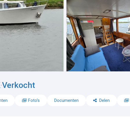
K
Verkocht
-
nten
Foto's
Documenten
Delen