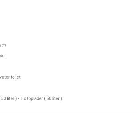
isch
iser
ater toilet
 50 liter ) / 1 x toplader ( 50 liter )