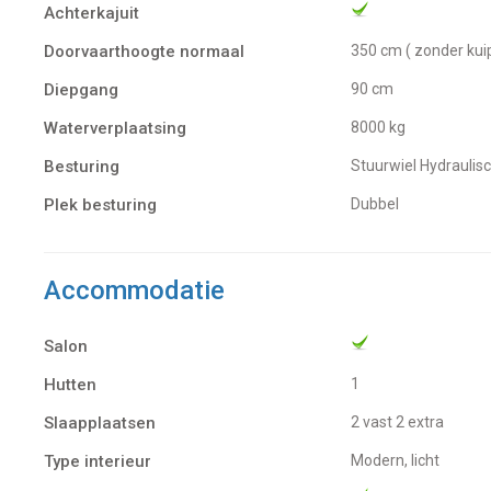
Achterkajuit
Doorvaarthoogte normaal
350 cm ( zonder kui
Diepgang
90 cm
Waterverplaatsing
8000 kg
Besturing
Stuurwiel Hydraulis
Plek besturing
Dubbel
Accommodatie
Salon
Hutten
1
Slaapplaatsen
2 vast 2 extra
Type interieur
Modern, licht