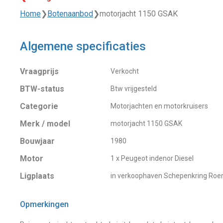
Home
❯
Botenaanbod
❯
motorjacht 1150 GSAK
Algemene specificaties
Vraagprijs
Verkocht
BTW-status
Btw vrijgesteld
Categorie
Motorjachten en motorkruisers
Merk / model
motorjacht 1150 GSAK
Bouwjaar
1980
Motor
1 x Peugeot indenor Diesel
Ligplaats
in verkoophaven Schepenkring Ro
Opmerkingen