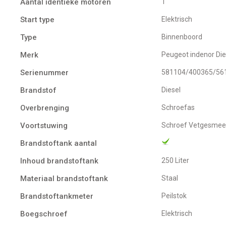
Aantal identieke motoren
1
Start type
Elektrisch
Type
Binnenboord
Merk
Peugeot indenor Die
Serienummer
581104/400365/56
Brandstof
Diesel
Overbrenging
Schroefas
Voortstuwing
schroef Vetgesmee
Brandstoftank aantal
Inhoud brandstoftank
250 Liter
Materiaal brandstoftank
Staal
Brandstoftankmeter
Peilstok
Boegschroef
Elektrisch