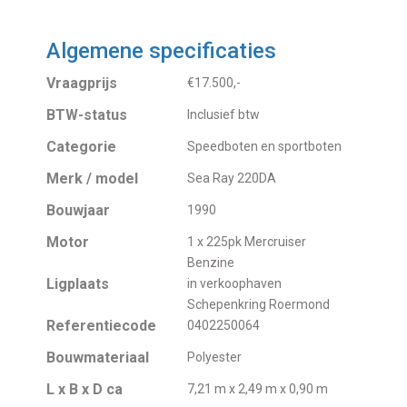
Algemene specificaties
Vraagprijs
€17.500,-
BTW-status
Inclusief btw
Categorie
Speedboten en sportboten
Merk / model
Sea Ray 220DA
Bouwjaar
1990
Motor
1 x 225pk Mercruiser
Benzine
Ligplaats
in verkoophaven
Schepenkring Roermond
Referentiecode
0402250064
Bouwmateriaal
Polyester
L x B x D ca
7,21 m x 2,49 m x 0,90 m