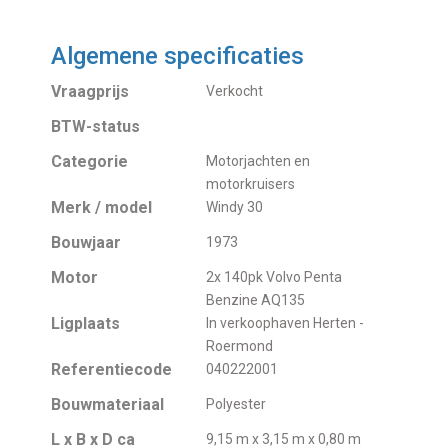
Algemene specificaties
Vraagprijs
Verkocht
BTW-status
Categorie
Motorjachten en
motorkruisers
Merk / model
Windy 30
Bouwjaar
1973
Motor
2x 140pk Volvo Penta
Benzine AQ135
Ligplaats
In verkoophaven Herten -
Roermond
Referentiecode
040222001
Bouwmateriaal
Polyester
L x B x D ca
9,15 m x 3,15 m x 0,80 m