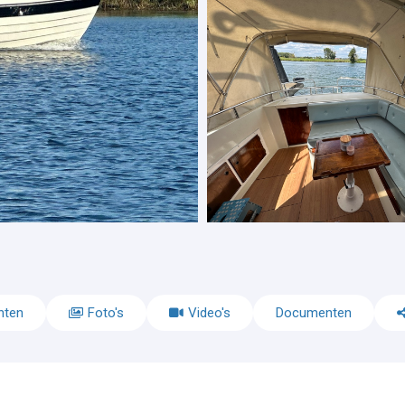
nten
Foto's
Video's
Documenten