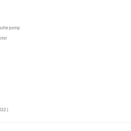
rische pomp
otor
o
o
022 )