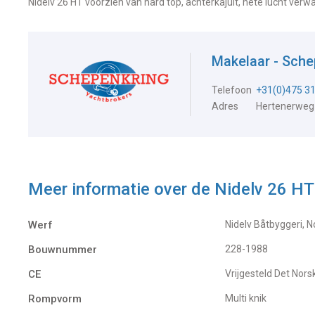
Nidelv 26 HT voorzien van hard top, achterkajuit, hete lucht verwa
Makelaar - Sch
Telefoon
+31(0)475 3
Adres
Hertenerweg
Meer informatie over de
Nidelv 26 HT
Werf
Nidelv Båtbyggeri,
Bouwnummer
228-1988
CE
Vrijgesteld Det Nors
Rompvorm
Multi knik