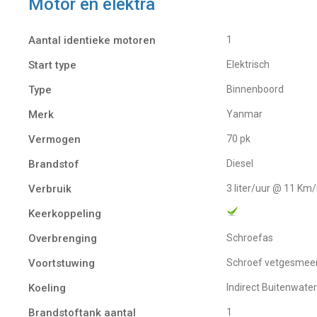
Motor en elektra
Aantal identieke motoren
1
Start type
Elektrisch
Type
Binnenboord
Merk
Yanmar
Vermogen
70 pk
Brandstof
Diesel
Verbruik
3 liter/uur @ 11 Km
Keerkoppeling
Overbrenging
Schroefas
Voortstuwing
schroef vetgesmee
Koeling
indirect Buitenwate
Brandstoftank aantal
1