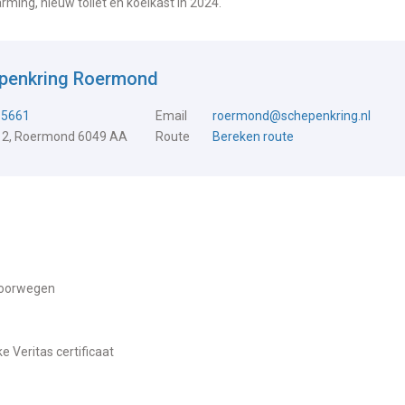
rming, nieuw toilet en koelkast in 2024.
epenkring Roermond
15661
Email
roermond@schepenkring.nl
 2, Roermond 6049 AA
Route
Bereken route
 Noorwegen
ke Veritas certificaat