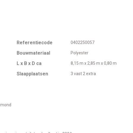
Referentiecode
0402250057
Bouwmateriaal
Polyester
L x B x D ca
8,15 m x 2,85 m x 0,80 m
Slaapplaatsen
3 vast 2 extra
ermond