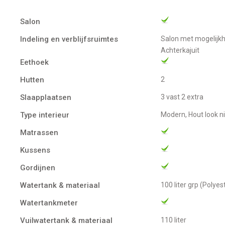
Salon
Indeling en verblijfsruimtes
Salon met mogelijkheid tot twee persoons bed / Toilet / Hondenkooi / Open kuip met pantry /
Achterkajuit
Eethoek
Hutten
2
Slaapplaatsen
3 vast 2 extra
Type interieur
Modern, Hout look 
Matrassen
Kussens
Gordijnen
Watertank & materiaal
100 liter grp (Polyes
Watertankmeter
Vuilwatertank & materiaal
110 liter