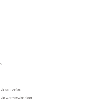
/h
rde schroefas
r via warmtewisselaar