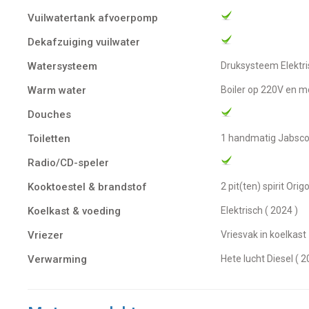
Vuilwatertank afvoerpomp
Dekafzuiging vuilwater
Watersysteem
Druksysteem Elekt
Warm water
Boiler op 220V en m
Douches
Toiletten
1 handmatig Jabsc
Radio/CD-speler
Kooktoestel & brandstof
2 pit(ten) spirit Orig
Koelkast & voeding
Elektrisch ( 2024 )
Vriezer
Vriesvak in koelkast
Verwarming
Hete lucht Diesel ( 2