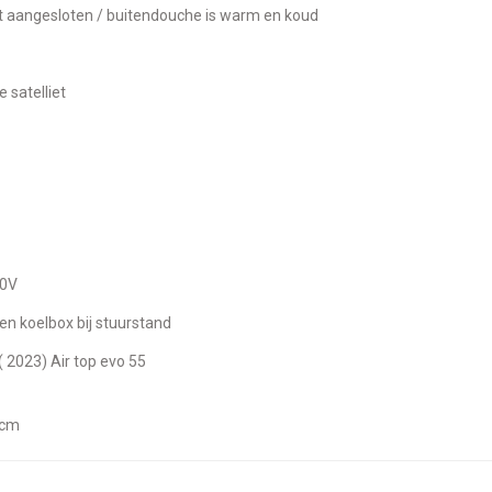
et aangesloten / buitendouche is warm en koud
 satelliet
20V
t en koelbox bij stuurstand
( 2023) Air top evo 55
n
50cm