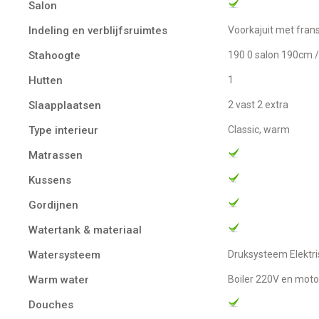
Salon
Indeling en verblijfsruimtes
Voorkajuit met fran
Stahoogte
190 0 salon 190cm 
Hutten
1
Slaapplaatsen
2 vast 2 extra
Type interieur
Classic, warm
Matrassen
Kussens
Gordijnen
Watertank & materiaal
Watersysteem
Druksysteem Elekt
Warm water
boiler 220V en moto
Douches