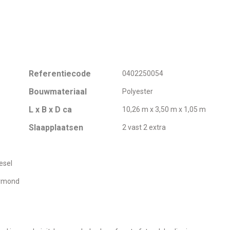
Referentiecode
0402250054
Bouwmateriaal
Polyester
L x B x D ca
10,26 m x 3,50 m x 1,05 m
Slaapplaatsen
2 vast 2 extra
esel
ermond