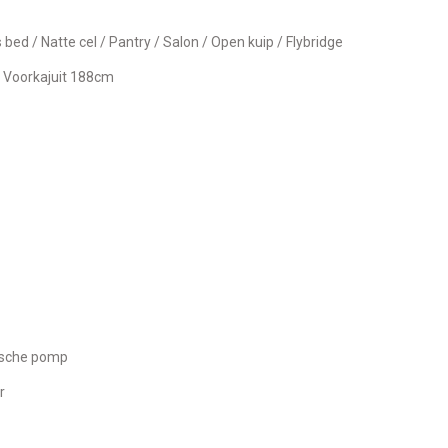
s bed / Natte cel / Pantry / Salon / Open kuip / Flybridge
/ Voorkajuit 188cm
rische pomp
r