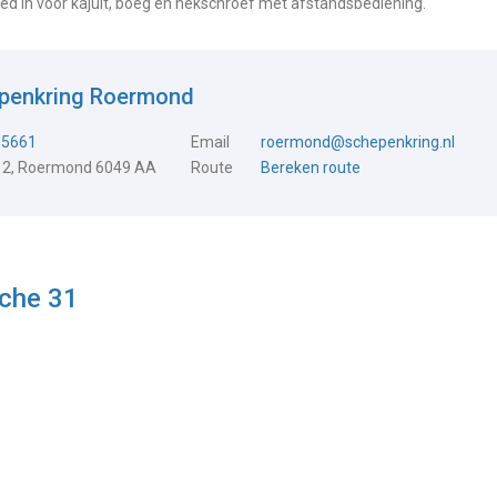
ed in voor kajuit, boeg en hekschroef met afstandsbediening.
epenkring Roermond
15661
Email
roermond@schepenkring.nl
 2, Roermond 6049 AA
Route
Bereken route
iche 31