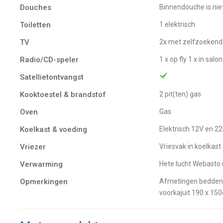
Douches
Binnendouche is ni
Toiletten
1 elektrisch
TV
2x met zelfzoekende
Radio/CD-speler
1 x op fly 1 x in salon
Satellietontvangst
Kooktoestel & brandstof
2 pit(ten) gas
Oven
gas
Koelkast & voeding
Elektrisch 12V en 2
Vriezer
Vriesvak in koelkas
Verwarming
Hete lucht Webasto 
Opmerkingen
Afmetingen bedde
voorkajuit 190 x 1