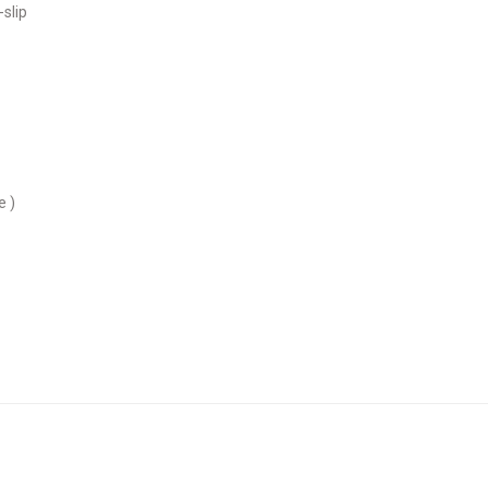
-slip
e )