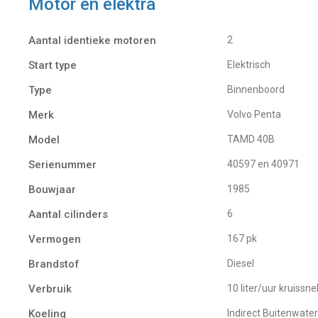
Motor en elektra
Aantal identieke motoren
2
Start type
Elektrisch
Type
Binnenboord
Merk
Volvo Penta
Model
TAMD 40B
Serienummer
40597 en 40971
Bouwjaar
1985
Aantal cilinders
6
Vermogen
167 pk
Brandstof
Diesel
Verbruik
10 liter/uur kruiss
Koeling
indirect Buitenwate