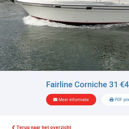
Fairline Corniche 31
€4
-
Meer informatie
PDF pri
❮ Terug naar het overzicht