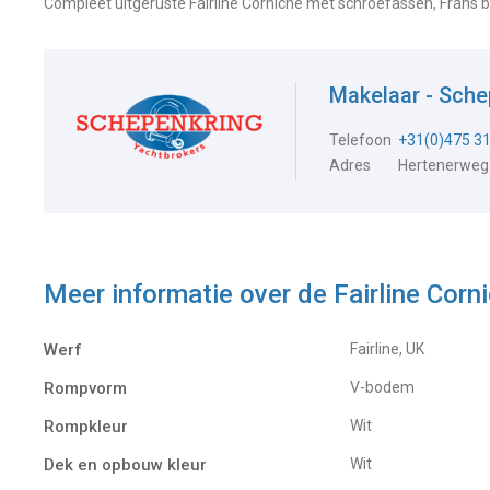
Compleet uitgeruste Fairline Corniche met schroefassen, Frans b
Makelaar - Sch
Telefoon
+31(0)475 3
Adres
Hertenerweg
Meer informatie over de
Fairline Corn
Werf
Fairline, UK
Rompvorm
V-bodem
Rompkleur
Wit
Dek en opbouw kleur
Wit