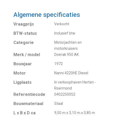
Algemene specificaties
Vraagprijs
Verkocht
BTW-status
Inclusief btw
Categorie
Motorjachten en
motorkruisers
Merk / model
Doerak 950 AK
Bouwjaar
1972
Motor
Nanni 4220HE Diesel
Ligplaats
In verkoophaven Herten -
Roermond
Referentiecode
0402250052
Bouwmateriaal
Staal
L x B x D ca
9,50 m x 3,10 m x 0,85 m