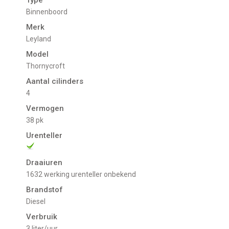
Type
Binnenboord
Merk
Leyland
Model
Thornycroft
Aantal cilinders
4
Vermogen
38 pk
Urenteller
Draaiuren
1632 werking urenteller onbekend
Brandstof
Diesel
Verbruik
3 liter/uur