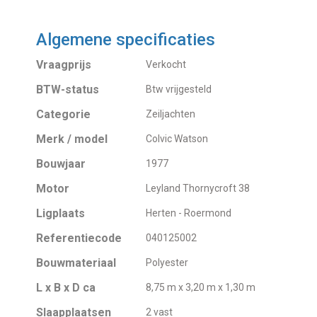
Algemene specificaties
Vraagprijs
Verkocht
BTW-status
Btw vrijgesteld
Categorie
Zeiljachten
Merk / model
Colvic Watson
Bouwjaar
1977
Motor
Leyland Thornycroft 38
Ligplaats
Herten - Roermond
Referentiecode
040125002
Bouwmateriaal
Polyester
L x B x D ca
8,75 m x 3,20 m x 1,30 m
Slaapplaatsen
2 vast