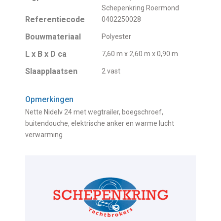
Schepenkring Roermond
Referentiecode
0402250028
Bouwmateriaal
Polyester
L x B x D ca
7,60 m x 2,60 m x 0,90 m
Slaapplaatsen
2 vast
Opmerkingen
Nette Nidelv 24 met wegtrailer, boegschroef,
buitendouche, elektrische anker en warme lucht
verwarming