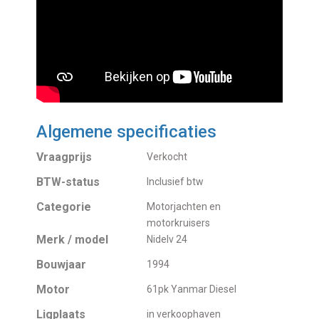
Algemene specificaties
Vraagprijs
Verkocht
BTW-status
Inclusief btw
Categorie
Motorjachten en
motorkruisers
Merk / model
Nidelv 24
Bouwjaar
1994
Motor
61pk Yanmar Diesel
Ligplaats
in verkoophaven