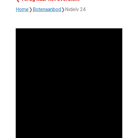
Home
❯
Botenaanbod
❯
Nidelv 24