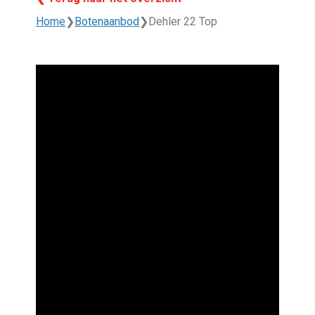
Home
❯
Botenaanbod
❯
Dehler 22 Top