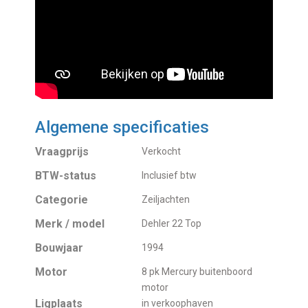
Algemene specificaties
Vraagprijs
Verkocht
BTW-status
Inclusief btw
Categorie
Zeiljachten
Merk / model
Dehler 22 Top
Bouwjaar
1994
Motor
8 pk Mercury buitenboord
motor
Ligplaats
in verkoophaven