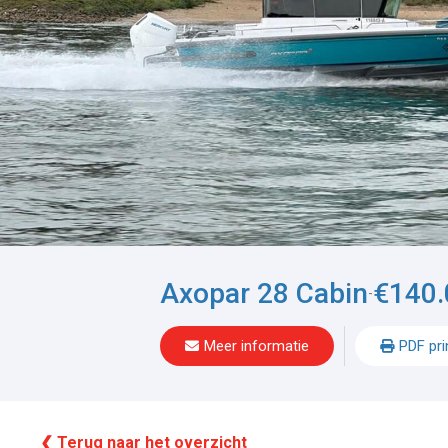
Axopar 28 Cabin
€140.
-
Meer informatie
PDF pri
❮ Terug naar het overzicht