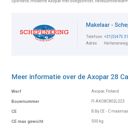
Sportieve, moderne Axopar met boegschroef, heteluchtverwarmin
Makelaar - Sch
Telefoon
+31(0)475 3
Adres
Hertenerweg
Meer informatie over de
Axopar 28 Ca
Werf
Axopar, Finland
Bouwnummer
FI-AXO8C802L223
CE
B Bij CE - C maxim
CE max gewicht
500 kg