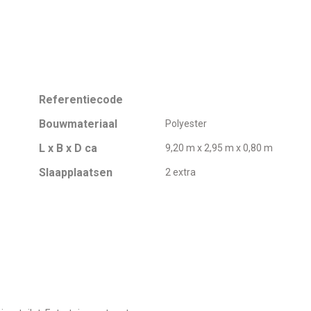
Referentiecode
Bouwmateriaal
Polyester
L x B x D ca
9,20 m x 2,95 m x 0,80 m
Slaapplaatsen
2 extra