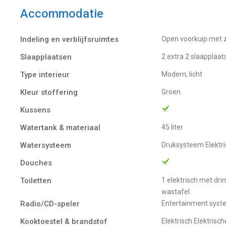
Accommodatie
Indeling en verblijfsruimtes
Open voorkuip met 
Slaapplaatsen
2 extra 2 slaapplaa
Type interieur
Modern, licht
Kleur stoffering
Groen
Kussens
Watertank & materiaal
45 liter
Watersysteem
Druksysteem Elekt
Douches
Toiletten
1 elektrisch met drinkwater. het toilet is begaanbaar vanuit de achter kuip en is voorzien van een
wastafel.
Radio/CD-speler
entertainment syst
Kooktoestel & brandstof
Elektrisch Elektrisch