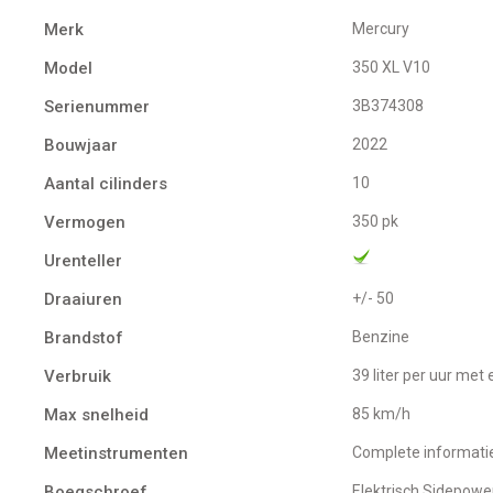
Merk
Mercury
Model
350 XL V10
Serienummer
3B374308
Bouwjaar
2022
Aantal cilinders
10
Vermogen
350 pk
Urenteller
Draaiuren
+/- 50
Brandstof
Benzine
Verbruik
39 liter per uur me
Max snelheid
85 km/h
Meetinstrumenten
Complete informatie
Boegschroef
Elektrisch Sidepow