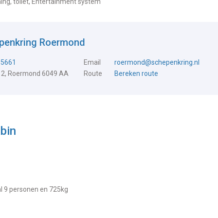
g, toilet, Entertainment system
epenkring Roermond
15661
Email
roermond@schepenkring.nl
 2, Roermond 6049 AA
Route
Bereken route
bin
aal 9 personen en 725kg