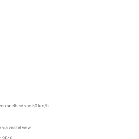
t een snelheid van 50 km/h
 via vessel view
er SE40