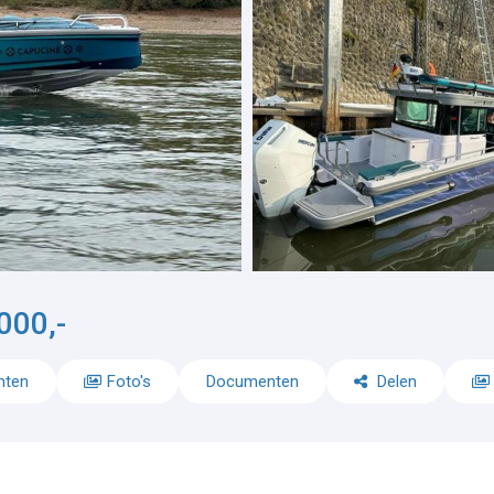
000,-
nten
Foto's
Documenten
Delen