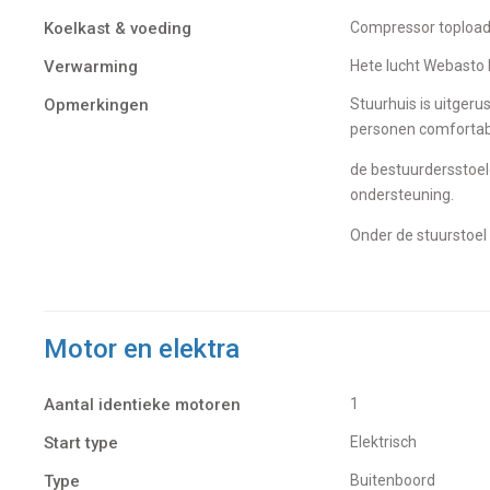
Koelkast & voeding
Compressor toploa
Verwarming
Hete lucht Webasto 
Opmerkingen
Stuurhuis is uitgerust met een cabriodak, de stuurstoelen kunnen omgedraaid worden zodat er met 4
personen comfortab
de bestuurdersstoele
ondersteuning.
Onder de stuurstoel
Motor en elektra
Aantal identieke motoren
1
Start type
Elektrisch
Type
Buitenboord