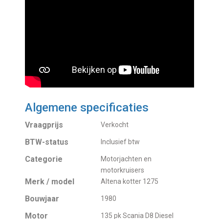
Algemene specificaties
Vraagprijs
Verkocht
BTW-status
Inclusief btw
Categorie
Motorjachten en
motorkruisers
Merk / model
Altena kotter 1275
Bouwjaar
1980
Motor
135 pk Scania D8 Diesel