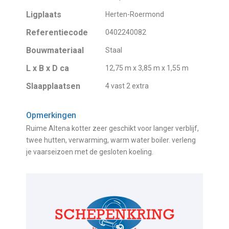
Ligplaats
Herten-Roermond
Referentiecode
0402240082
Bouwmateriaal
Staal
L x B x D ca
12,75 m x 3,85 m x 1,55 m
Slaapplaatsen
4 vast 2 extra
Opmerkingen
Ruime Altena kotter zeer geschikt voor langer verblijf,
twee hutten, verwarming, warm water boiler. verleng
je vaarseizoen met de gesloten koeling.